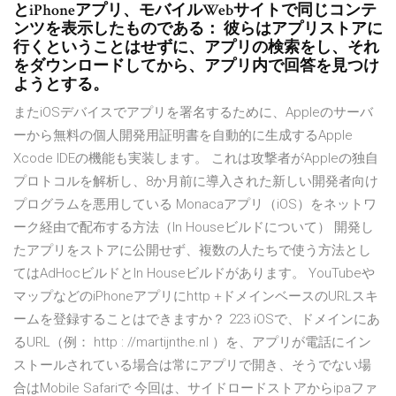
とiPhoneアプリ、モバイルWebサイトで同じコンテ
ンツを表示したものである： 彼らはアプリストアに
行くということはせずに、アプリの検索をし、それ
をダウンロードしてから、アプリ内で回答を見つけ
ようとする。
またiOSデバイスでアプリを署名するために、Appleのサーバ
ーから無料の個人開発用証明書を自動的に生成するApple
Xcode IDEの機能も実装します。 これは攻撃者がAppleの独自
プロトコルを解析し、8か月前に導入された新しい開発者向け
プログラムを悪用している Monacaアプリ（iOS）をネットワ
ーク経由で配布する方法（In Houseビルドについて） 開発し
たアプリをストアに公開せず、複数の人たちで使う方法とし
てはAdHocビルドとIn Houseビルドがあります。 YouTubeや
マップなどのiPhoneアプリにhttp +ドメインベースのURLスキ
ームを登録することはできますか？ 223 iOSで、ドメインにあ
るURL（例： http : //martijnthe.nl ）を、アプリが電話にイン
ストールされている場合は常にアプリで開き、そうでない場
合はMobile Safariで 今回は、サイドロードストアからipaファ