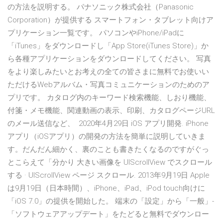
の方法を説明する。 パナソニック株式会社（Panasonic
Corporation）が提供する スマートフォン・タブレット向けア
プリケーション一覧です。 パソコンやiPhone/iPadに
「iTunes」をダウンロードし「App Store(iTunes Store)」か
ら各種アプリケーションをダウンロードしてください。 写真
をより楽しみたいとお考えの全ての皆さまに無料でお使いい
ただけるWebアルバム・写真コミュニケーションのためのア
プリです。 カタログ内のキーワード検索機能、しおり機能、
付箋・メモ機能、関連動画の表示、印刷、カタログページURL
のメール送信など、 2020年4月29日 iOS アプリ開発. iPhone
アプリ（iOSアプリ）の開発の方法を簡単に説明していきま
す。だんだん細かく、裏のことも書きたくなるのですがぐっ
とこらえて「分かり 大きい画像を UIScrollView でスクロール
する · UIScrollView ページ スクロール. 2013年9月19日 Apple
は9月19日（日本時間）、iPhone、iPad、iPod touch向けに
「iOS 7.0」の提供を開始した。 端末の「設定」から「一般」-
「ソフトウェアアップデート」をたどると無料でダウンロー