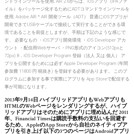
ンドラインツールを使用; AIR 2.6からは、iOSアプリ（IPAファ
イル）をパッケージ化するためにADTコマンドラインツールを
使用; Adobe AIR * AIR 開発ツール（ADT） 普通にiOSアプリが
開発できてUSBケーブルで接続して実行することができる環
境であることを前提としますが、手順は下記のような感じで
す。 必要なもの ・iOSアプリ開発環境 ・iOS Developer アカ
ウント ・配信用Webサーバ ・PNG形式のアイコン(512pxと
72px) 8．iOS Developer Program 登録（法人 又は 個人） ア
プリを公開するためには必ず Apple Developer Program (年間
参加費 11800 円 税抜き) を登録する必要があります。 このプ
ログラムに参加する事で実際にアプリを App Storeで配信する
事が可能になります。
2013年9月14日 ハイブリッドアプリもWebアプリも
HTMLのWebページをレンダリングするが、ハイブ
リッドアプリはそのためにアプリに埋め込んだ 2011
年、Financial Timesは購読手数料の支払いを回避す
るため、AppleのApp Storeから自社のネイティブア
プリを引き上げ 以下の3つのページはAndroidアプリ