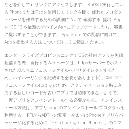
などを介して）リンクにアクセスします。 3. iOS 5実行してい
るiPhoneまたはiPadを使用してリンクを開く 優れたプロダク
トページを作成するための詳細について 確認する. 提出. App
を iOS 13 や最新のデバイス向けにアップデートしたら、審査
に提出することができます。 App Store での配信に向けて、
Appを提出する方法について詳しくご確認ください。
エンタープライズプロビジョニングでiOSの社内アプリを無線
配信する際、発行するWebページは、httpsサーバーでホスト
されたXMLマニフェストファイルへとリダイレクトするた
め、ハイパーリンクを記載する必要があります [5] 。XMLマニ
フェストファイルには そのため、アクティベーション時に入
力する新しいコードが古いアプリでは認識できないようで、
一度アプリをアンインストールする必要がある。 アンインス
トール方法は、アプリ dmg のアンインストール プログラムを
利用する。 PFIからADTへの変更：今まではiPhoneアプリをパ
ッケージ化するために「PFI（Package for iPhone）」のコマ