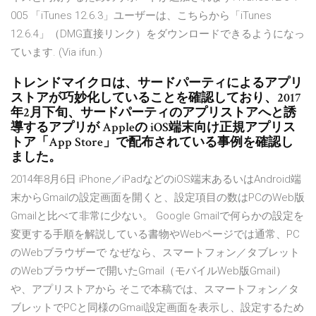
005 「iTunes 12.6.3」ユーザーは、こちらから「iTunes
12.6.4」（DMG直接リンク）をダウンロードできるようになっ
ています. (Via ifun.)
トレンドマイクロは、サードパーティによるアプリ
ストアが巧妙化していることを確認しており、2017
年2月下旬、サードパーティのアプリストアへと誘
導するアプリが Appleの iOS端末向け正規アプリス
トア「App Store」で配布されている事例を確認し
ました。
2014年8月6日 iPhone／iPadなどのiOS端末あるいはAndroid端
末からGmailの設定画面を開くと、設定項目の数はPCのWeb版
Gmailと比べて非常に少ない。 Google Gmailで何らかの設定を
変更する手順を解説している書物やWebページでは通常、PC
のWebブラウザーで なぜなら、スマートフォン／タブレット
のWebブラウザーで開いたGmail（モバイルWeb版Gmail）
や、アプリストアから そこで本稿では、スマートフォン／タ
ブレットでPCと同様のGmail設定画面を表示し、設定するため