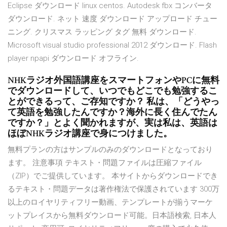
Eclipse ダウンロード linux centos. Autodesk fbx コンバータ
ダウンロード. ネット 速度 ダウンロード アップロード チュー
ニング. クリスマス ラッピング タグ 無料 ダウンロード.
Microsoft visual studio professional 2012 ダウンロード. Flash
player npapi ダウンロード オフライン.
NHKラジオ外国語講座をスマートフォンやPCに無料
でダウンロードして、いつでもどこでも勉強するこ
とができるって、ご存知ですか？ 私は、「どうやっ
て英語を勉強したんですか？海外に長く住んでたん
ですか？」とよく聞かれますが、実は私は、英語は
ほぼNHKラジオ講座で身につけました。
無料プランの方はサンプルのみのダウンロードとなっており
ます。 注意事項 テキスト・問題ファイルは圧縮ファイル
（ZIP）でご提供しています。 本サイトからダウンロードでき
るテキスト・問題データは著作権法で保護されています 300万
以上のロイヤリティフリー動画、テンプレートが揃うマーケ
ットプレイスから無料ダウンロード可能。日本語検索, 日本人