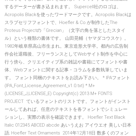
するデーターが書き込まれます。 Supercell社のロゴは、
Acropolis Blackを使ったワードマークです。Acropolis Blackは
スラブセリフフォントで、Hoefler & Co.が制作したThe
Proteus Projectの「Grecian」（文字の角を落としたスタイ
ル）という種類の書体です。 山田晃輔（ヤマダコウスケ）。
1982年岐阜県高山市生まれ。東京造形大学卒。都内の広告制
作会社退職後、フリーランスとしてWebサイト制作を中心に
行う傍ら、クリエイティブ系の雑誌や書籍にてフォントや書
体、Webフォントに関する記事・コラムを多数執筆していま
す。 フォント同梱のテキストをお読み下さい。 * IPAフォント
(IPA_Font_License_Agreement_v1.0.txt) * M+
(LICENSE_J,LICENSE_E) Copyright(c) 2013 M+ FONTS
PROJECT ているフォントのリストです。フォントがインスト
ールしてあれば、任意のテキストを各フォントでシミュレー
ションし、実際の表示を確認できます。 Hoefler Text Black
Italic 012345 ABCED abcde あいうえお アイウエオ 美しい日本
語; Hoefler Text Ornaments 2014年12月18日 数多くのフォン