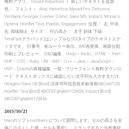
無料アプリ。 House Industries（ 新しいテキストを追加.
色：. フォント：. Arial, Helvetica, Myriad Pro, Delicious,
Verdana, Georgia, Courier, Comic Sans MS, Impact, Monaco,
Optima, Hoefler Text, Plaster, Engagement. 位置：. 左, 中央,
右, 両端揃え. サイズ：. 行の高さ：. 太字 斜体 下線
TeraPad(テラパッド)はシンプルなSDIタイプのテキストエデ
ィタです。 行番号、桁ルーラー表示、IME再変換、画面分割、
印刷とプレビュー、 D&D編集、Undo・Redo、HTML・ Perl・
PHP・CSS・Ruby・INI・BAT・C++・Java・JavaScript・
HSP・Delphiの各種編集 一覧 - フリーフォント無料ダウンロ
ード. テキストボックスに確認したい文字列を入力するだけ。
Hiragino Sans GB [Bold] 汉体书写信息技术标准相ABCdef123;
Hoefler Text [Bold] ABCDEFghijklm123456; Impact [Bold]
ABCDEFghijklm123456
2015/10/21
macのソフトnumbers について質問します。セルの高さを全
体に小さくした後、セルを選択し、ドラッグすると当然連続