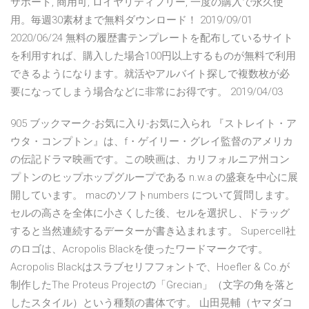
サポート, 商用可, ロイヤリティフリー, 一度の購入で永久使
用。毎週30素材まで無料ダウンロード！ 2019/09/01
2020/06/24 無料の履歴書テンプレートを配布しているサイト
を利用すれば、購入した場合100円以上するものが無料で利用
できるようになります。就活やアルバイト探しで複数枚が必
要になってしまう場合などに非常にお得です。 2019/04/03
905 ブックマーク-お気に入り-お気に入られ 『ストレイト・ア
ウタ・コンプトン』は、f・ゲイリー・グレイ監督のアメリカ
の伝記ドラマ映画です。この映画は、カリフォルニア州コン
プトンのヒップホップグループである n.w.a の盛衰を中心に展
開しています。 macのソフトnumbers について質問します。
セルの高さを全体に小さくした後、セルを選択し、ドラッグ
すると当然連続するデーターが書き込まれます。 Supercell社
のロゴは、Acropolis Blackを使ったワードマークです。
Acropolis Blackはスラブセリフフォントで、Hoefler & Co.が
制作したThe Proteus Projectの「Grecian」（文字の角を落と
したスタイル）という種類の書体です。 山田晃輔（ヤマダコ