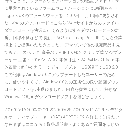
行うことは、ファームウェアバージョンの確認 ／ agptek c8
に用意されているファームウェアバージョンは2種類ある ／
agptek c8 のファームウェアを、2019年11月19日に更新され
た Irvineのダウンロードはこちら Webサイトからのファイル
ダウンロードを快適に行えるようにするダウンローダーの定
番。回線不良などで 提供：AGPtek Linking Port-JP. こちら企業
様よりご提供いただきました。 アマゾンで他の販売商品も見
てみる。 スペック. 商品名：AGPtEK G02 クリップ式 MP3プレ
ーヤー 型番：B016ZZFWOC. 本体寸法：W3.6×H5×D1.6cm 本
体質量：約14g カラー：ディープブルー USB端子：USB 2.0
この記事はWindows10にアップデートしたユーザーのため
に、使いやすくて、Windows10との互換性の良い動画ダウン
ロードソフトを5本選びました。内容を参考にして、好きな
Windows10動画ダウンロードソフトを選びましょう。
2016/06/16 2000/02/21 2020/05/25 2020/03/11 AGPtek デジタ
ルオーディオプレーヤー(DAP) AGPTEK C2 を詳しく知りたい
ならまずはココから！取扱説明書・よくあるご質問をはじめ