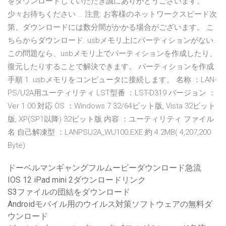
をダウンロードしていただき誠にありがとうございます。
少々お待ちください … 注意: お客様のネットワークスピード次
第、ダウンロードには数分間がかかる場合がございます。 こ
ちらからダウンロード. usbメモリ上にパーティションがない.
この問題なら、usbメモリ上でパーティションを作成したり、
復元したりすることで解決できます。 パーティションを作成.
手順 1. usbメモリをコンピュータに接続します。 名称 ：LAN-
PS/U2A用ユーティリティ LST型番 ：LST-D319 バージョン ：
Ver 1.00 対応 OS ：Windows 7 32/64ビット版, Vista 32ビット
版, XP(SP1以降) 32ビット版 内容 ：ユーティリティ ファイル
名 自己解凍型 ：LANPSU2A_WU100.EXE 約 4.2MB( 4,207,200
Byte)
ドーベルマンギャングフルムービーダウンロード急流
IOS 12 iPad mini 2ダウンロードリンク
S3ファイルの団結をダウンロード
Androidモバイル用のウイルス対策ソフトウェアの無料ダ
ウンロード