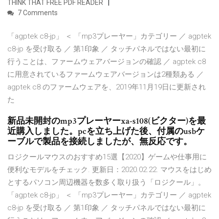
THINK THAT FREE PDF READER
7 Comments
「agptek c8-jp」 ＜ 「mp3プレーヤー」カテゴリー ／ agptek
c8-jp を受け取る ／ 第1印象 ／ タッチパネルではない最初に
行うことは、ファームウェアバージョンの確認 ／ agptek c8
に用意されているファームウェアバージョンは2種類ある ／
agptek c8 のファームウェアを、2019年11月19日に更新され
た
新品未開封のmp3プレーヤーxa-s108(ビクター)を最
近購入しました。pcを立ち上げた後、付属のusbケ
ーブルで製品を接続しましたが、無反応です。
ロジクールマウスのおすすめ15選【2020】ゲームや仕事用に
便利なモデルをチェック. 更新日：2020.02.22. マウスをはじめ
とするパソコン周辺機器を数多く取り扱う「ロジクール」。
「agptek c8-jp」 ＜ 「mp3プレーヤー」カテゴリー ／ agptek
c8-jp を受け取る ／ 第1印象 ／ タッチパネルではない最初に