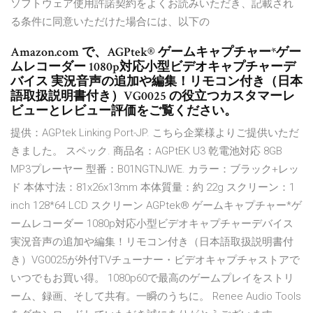
ソフトウェア使用許諾契約をよくお読みいただき、記載され
る条件に同意いただけた場合には、以下の
Amazon.com で、AGPtek® ゲームキャプチャー*ゲー
ムレコーダー 1080p対応小型ビデオキャプチャーデ
バイス 実況音声の追加や編集！リモコン付き（日本
語取扱説明書付き）VG0025 の役立つカスタマーレ
ビューとレビュー評価をご覧ください。
提供：AGPtek Linking Port-JP. こちら企業様よりご提供いただ
きました。 スペック. 商品名：AGPtEK U3 乾電池対応 8GB
MP3プレーヤー 型番：B01NGTNJWE. カラー：ブラック+レッ
ド 本体寸法：81x26x13mm 本体質量：約 22g スクリーン：1
inch 128*64 LCD スクリーン AGPtek® ゲームキャプチャー*ゲ
ームレコーダー 1080p対応小型ビデオキャプチャーデバイス
実況音声の追加や編集！リモコン付き（日本語取扱説明書付
き）VG0025が外付TVチューナー・ビデオキャプチャストアで
いつでもお買い得。 1080p60で最高のゲームプレイをストリ
ーム、録画、そして共有。一瞬のうちに。 Renee Audio Tools