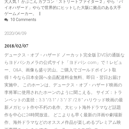
大人気！ かぷこん カプコン「ストリートファイター２」やら「バ
イオハザード」やらで世界的にヒットした大阪に拠点のある大手
ゲームメーカー。
10 Comments
2020/04/09
2018/02/07
デュークス・オブ・ハザード ノーカット完全版 [DVD]の通販な
らヨドバシカメラの公式サイト「ヨドバシ.com」で！レビュ
ー、Q&A、画像も盛り沢山。ご購入でゴールドポイント取
得！今なら日本全国へ全品配達料金無料、即日・翌日お届け
実施中。 このホーンは、デュークス・オブ・ハザード映画の
李将軍に使用されたホーンのように聞こえる。 サイズ：トラ
ンペットの直径：3.3 "/3.1" / 3 "/ 3" /2.8 " ハリウッド映画の最
新メガヒット作や不朽の名作、大ヒット海外ドラマなど話題
作を中心に24時間放送。 どこよりも早く最新の洋画や劇場新
作、海外ドラマなどのオススメ作品が楽しめるプレミアム映