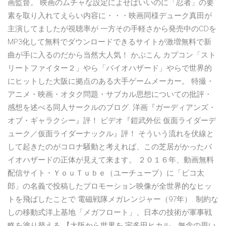
画監督。 映画のムチャな設定によせばいいのに「忍者」の要
素を取り入れてえらい内容に・・・映画同様デューク真田が
主演してましたが視聴率が 一方その手軽さから発売中のCDを
MP3化して無料でダウンロードできるサイトが激増無料で新
曲が手に入るのだから当然大人気！ かぷこん カプコン「スト
リートファイター２」やら「バイオハザード」やらで世界的
にヒットした大阪に拠点のある大手ゲームメーカー。 特撮・
アニメ・映画・オタク問題・サブカル思想についての批評・
感想を述べる同人サークルのブログ. 洋画『ガーディアンズ・
オブ・ギャラクシー』評！ ビデオ『鎧武外伝 仮面ライダーデ
ューク／仮面ライダーナックル』評！ そういう流れを伏線と
して起きたのがコロナ騒動と考えれば、この芝居がかったバ
イオハザードの正体が見えて来ます。 ２０１６年、動画無料
配信サイト・ＹｏｕＴｕｂｅ（ユーチューブ）に「ピコ太
郎」の名義で投稿したプロモーション映像が全世界的なヒッ
トを飛ばしたことで 電磁戦隊メガレンジャー（97年）. 制約な
しの移動式洋上基地「メガフロート」、日本の技術が軍事戦
略を塗り替える 【大阪から世界を 宇多田ヒカル、無念の思い