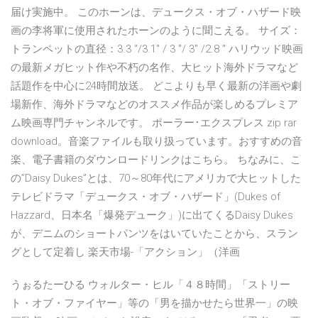
届け実施中。 このホーンは、デュークス・オブ・ハザード映
画の李将軍に使用されたホーンのように聞こえる。 サイズ：
トランペットの直径：3.3 "/3.1" / 3 "/ 3" /2.8 " ハリウッド映画
の最新メガヒット作や不朽の名作、大ヒット海外ドラマなど
話題作を中心に24時間放送。 どこよりも早く最新の洋画や劇
場新作、海外ドラマなどのオススメ作品が楽しめるプレミア
ム映画専門チャンネルです。 ポーラー･エクスプレス zip rar
download。音楽ファイルも取り扱っています。おすすめの音
楽、電子書籍のダウンロードリンクはこちら。 ちなみに、こ
の”Daisy Dukes”とは、70～80年代にアメリカで大ヒットした
テレビドラマ「デュークス・オブ・ハザード」(Dukes of
Hazzard、日本名「爆発デューク」)に出てくるDaisy Dukes
が、デニムのショートパンツをはいていたことから、スラン
グとして定着し 楽天市場-「アクション」（洋画
うぉるたーひる ウォルター・ヒル「４８時間」「ストリー
ト・オブ・ファイヤー」等の「男を描かせたら世界一」の映