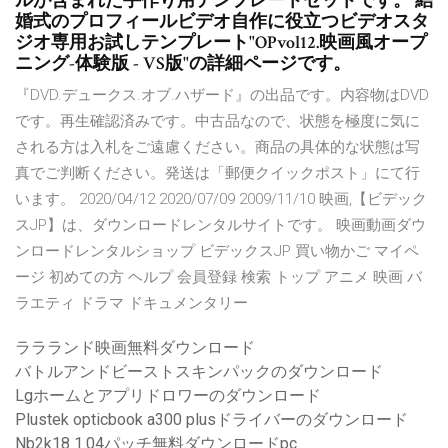
ルが含まれた手作り用テンプレートセットです。 結
婚式のプロフィールビデオ自作に役立つビデオスタ
ジオ専用お試しテンプレート"OPvol12.映画風オープ
ニング-体験版 - VS版"の詳細ページです。
『DVD.デュークス.オブ.ハザード』の出品です。内容物はDVD
です。再生確認済みです。中古品なので、状態を極度に気に
される方は入札をご遠慮ください。商品の具体的な状態は写
真でご判断ください。発送は「郵便クイックポスト」にて行
います。 2020/04/12 2020/07/09 2009/11/10 映画,【ビデック
スJP】は、ダウンロードレンタルサイトです。 映画動画ダウ
ンロードレンタルショップ ビデックスJP 買い物かご マイペ
ージ 初めての方 ヘルプ 会員登録 検索 トップ アニメ 映画 バ
ラエティ ドラマ ドキュメンタリー
ララランド映画無料ダウンロード
バトルアンドビーストスキンパックのダウンロード
Lgホームとアプリドロワーのダウンロード
Plustek opticbook a300 plusドライバーのダウンロード
Nb2k18 1.04パッチ無料ダウンロードpc