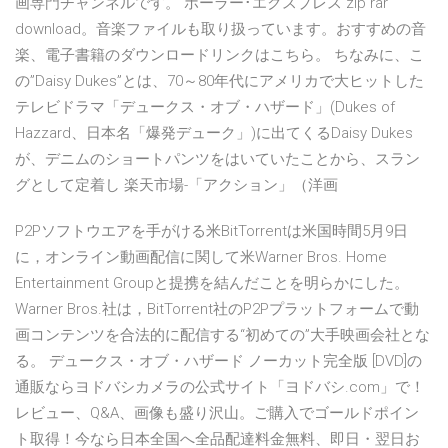
画専門チャンネルです。 ポーラー･エクスプレス zip rar
download。音楽ファイルも取り扱っています。おすすめの音
楽、電子書籍のダウンロードリンクはこちら。 ちなみに、こ
の”Daisy Dukes”とは、70～80年代にアメリカで大ヒットした
テレビドラマ「デュークス・オブ・ハザード」(Dukes of
Hazzard、日本名「爆発デューク」)に出てくるDaisy Dukes
が、デニムのショートパンツをはいていたことから、スラン
グとして定着し 楽天市場-「アクション」（洋画
P2Pソフトウエアを手がける米BitTorrentは米国時間5月9日
に，オンライン動画配信に関して米Warner Bros. Home
Entertainment Groupと提携を結んだことを明らかにした。
Warner Bros.社は，BitTorrent社のP2Pプラットフォームで動
画コンテンツを合法的に配信する“初めての”大手映画会社とな
る。 デュークス・オブ・ハザード ノーカット完全版 [DVD]の
通販ならヨドバシカメラの公式サイト「ヨドバシ.com」で！
レビュー、Q&A、画像も盛り沢山。ご購入でゴールドポイン
ト取得！今なら日本全国へ全品配達料金無料、即日・翌日お