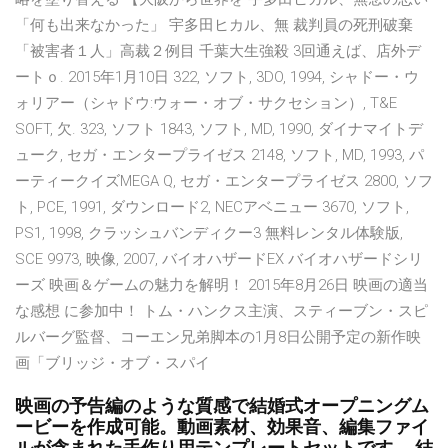
「何も出来なかった」 宇多田ヒカル、無 裁判員の死刑破棄
「被害者１人」高裁２例目 千葉大生強殺 3回通えば、店外デ
ートｏ. 2015年1月10日 322, ソフト, 3DO, 1994, シャドー・ウ
ォリアー（シャドウ:ウォー・オブ・サクセション）, T&E
SOFT, 欠. 323, ソフト 1843, ソフト, MD, 1990, ダイナマイトデ
ューク, セガ・エンタープライゼス 2148, ソフト, MD, 1993, パ
ーティークイズMEGA Q, セガ・エンタープライゼス 2800, ソフ
ト, PCE, 1991, ダウンロード2, NECアベニュー 3670, ソフト,
PS1, 1998, クラッシュバンディクー3 無料レンタル体験版,
SCE 9973, 映像, 2007, バイオハザードEX バイオハザードシリ
ーズ 映画＆ゲームの魅力を解明！ 2015年8月26日 映画の適当
な感想 に参加中！ トム・ハンクス主演、スティーブン・スピ
ルバーグ監督、コーエン兄弟脚本の1月8日公開予定の新作映
画「ブリッジ・オブ・スパイ
映画の予告編のような質感で結婚式オープニングム
ービーを作成可能。動画素材、効果音、編集ファイ