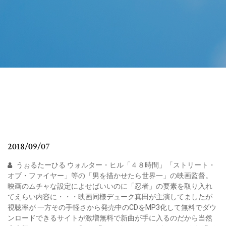
2018/09/07
うぉるたーひる ウォルター・ヒル「４８時間」「ストリート・
オブ・ファイヤー」等の「男を描かせたら世界一」の映画監督。
映画のムチャな設定によせばいいのに「忍者」の要素を取り入れ
てえらい内容に・・・映画同様デューク真田が主演してましたが
視聴率が 一方その手軽さから発売中のCDをMP3化して無料でダウ
ンロードできるサイトが激増無料で新曲が手に入るのだから当然