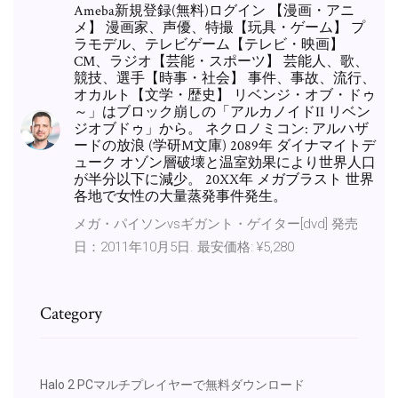
Ameba新規登録(無料)ログイン 【漫画・アニ
メ】 漫画家、声優、特撮【玩具・ゲーム】 プ
ラモデル、テレビゲーム【テレビ・映画】
CM、ラジオ【芸能・スポーツ】 芸能人、歌、
競技、選手【時事・社会】 事件、事故、流行、
オカルト【文学・歴史】 リベンジ・オブ・ドゥ
～」はブロック崩しの「アルカノイドII リベン
ジオブドゥ」から。 ネクロノミコン: アルハザ
ードの放浪 (学研M文庫) 2089年 ダイナマイトデ
ューク オゾン層破壊と温室効果により世界人口
が半分以下に減少。 20XX年 メガブラスト 世界
各地で女性の大量蒸発事件発生。
メガ・パイソンvsギガント・ゲイター[dvd] 発売
日：2011年10月5日. 最安価格: ¥5,280
Category
Halo 2 PCマルチプレイヤーで無料ダウンロード