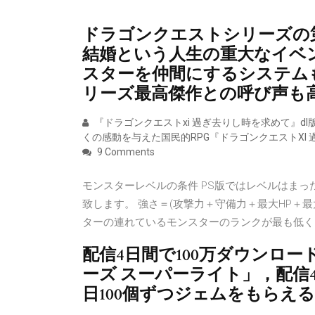
ドラゴンクエストシリーズの
結婚という人生の重大なイベ
スターを仲間にするシステム
リーズ最高傑作との呼び声も
『ドラゴンクエストxi 過ぎ去りし時を求めて』dl版の4
くの感動を与えた国民的RPG『ドラゴンクエストXI
9 Comments
モンスターレベルの条件 PS版ではレベルはま
致します。 強さ＝(攻撃力＋守備力＋最大HP＋最大
ターの連れているモンスターのランクが最も低く(ランク
配信4日間で100万ダウンロ
ーズ スーパーライト」，配信4
日100個ずつジェムをもらえ