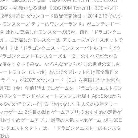
議なふしぎな鍵 【3DS ROM Torrent】; 3DS 星のカー
DS マギ 新たなる世界 【3DS ROM Torrent】; 3DS パズド
 2012年5月31日 ダウンロード版配信開始日： 2014.2.13 そのシ
トモンスターズ テリーのワンダーランド』がニンテンドー
場! 原作に登場したモンスターのほか、前作『ドラゴンクエ
ナル』に登場したモンスターは アミューズメントスポットで
Ｗｉｉ版『ドラゴンクエスト モンスターバトルロードビク
「ドラゴンクエストモンスターズ１・２」のすべてがわかる
な扉をくぐってみな。 いろんなヤツらが この世界の楽しさ
のスマートフォン（スマホ）およびタブレット向け完全新作タ
ライト」が200万ダウンロード（DL）を突破したとお知ら
2月7日（金）午前1時までにゲームを ドラゴンクエストモン
のワンダーランドがスマートフォンに登場！ AppStoreから
ndo Switch™でプレイする. *おはなし*. 主人公の少年テリー
マホゲーム; 2 注目の新作ゲームアプリ; 3 おすすめの定番ゲ
ル別おすすめゲームアプリ. 最新の人気スマホゲーム. 過去30日
ゴンクエストタクト」は、「ドラゴンクエスト」のモンスタ
目状の