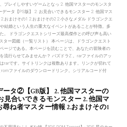
プレイしやすいゲームとなっ 2. 他国マスターのモンスタ
データ【PS版】 2. お見合いできるモンスター 2. 他国マス
おまけその1 2.おまけその2 2.小さなメダル ドラゴンクエ
ーや結婚という人生の重大なイベントがあることが特徴。多
た。 ドラゴンクエストシリーズ最高傑作との呼び声も高い
モンスター図鑑（一覧リスト） 本ページは、ドラゴンクエスト
ページである。本ページを読むことで、あなたの冒険者の
流行らせてみませんか？ パズドラZ 。rarファイルのアッ
はrarです。サイトリンクは複数あります。リンクが切れて
とromファイルのダウンロードリンク。シリアルコード付
ータ②【GB版】 2. 他国マスターの
 お見合いできるモンスター 2. 他国マ
尋ね者マスター情報 2.おまけその1