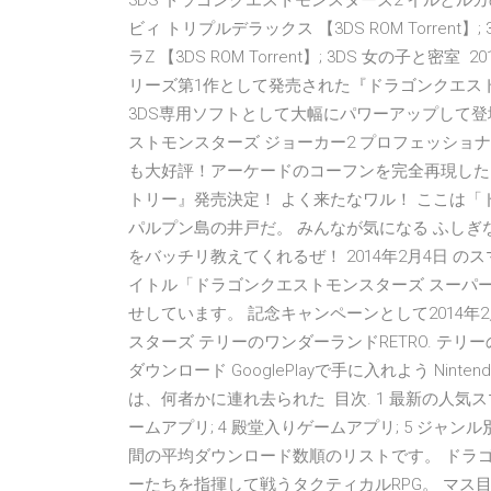
3DS ドラゴンクエストモンスターズ2 イルとルカの不思
ビィ トリプルデラックス 【3DS ROM Torrent】; 3
ラZ 【3DS ROM Torrent】; 3DS 女の子と密室
リーズ第1作として発売された『ドラゴンクエス
3DS専用ソフトとして大幅にパワーアップして登
ストモンスターズ ジョーカー2 プロフェッショ
も大好評！アーケードのコーフンを完全再現した
トリー』発売決定！ よく来たなワル！ ここは
パルプン島の井戸だ。 みんなが気になる ふしぎ
をバッチリ教えてくれるぜ！ 2014年2月4日 
イトル「ドラゴンクエストモンスターズ スーパー
せしています。 記念キャンペーンとして2014年
スターズ テリーのワンダーランドRETRO. テリー
ダウンロード GooglePlayで手に入れよう Ninte
は、何者かに連れ去られた 目次. 1 最新の人気ス
ームアプリ; 4 殿堂入りゲームアプリ; 5 ジャン
間の平均ダウンロード数順のリストです。 ドラ
ーたちを指揮して戦うタクティカルRPG。 マス