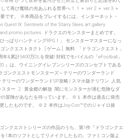
ROとは PC専用 かつて世界を驚愕させた対立と裏切りと記憶をめぐ
魔晄の光あふれる世界へ！ 1 ＋ ver.2 ＋ ver.3 ＋
が必要です。 ※本商品をプレイするには、インターネット・
n Quest IX: Sentinels of the Starry Skies art gallery
ncept art, and promo pictures. ドラクエのモンスターまとめです。
「ひっぱりハンティングRPG！」 モンスターマスターになっ
ンクエストタクト. [ ゲーム ]. 無料. 「ドラゴンクエスト」
累計5400万DLを突破! 対戦でモバイルの「eFootball」
ン2020 』は、ウイニングイレブンシリーズのコンセプトである
6日 ドラゴンクエストモンスターズ～テリーのワンダーランド
 テリーのワンダーランドSP攻略 | スマホ版テリワン. 人気
モンスター. 2 · 黄金郷の解放 闇にモンスターが潜む危険なダ
の冒険があなたを待っています。 ※１ 本作は過去に発売
様変更したものです。 ※２ 本作はJoy-Con™でのジャイロ操
ゴンクエストシリーズの作品のうち、第1作『ドラゴンクエ
々』を1本のソフトとしてリメイクしたもの。ファミコン版よ