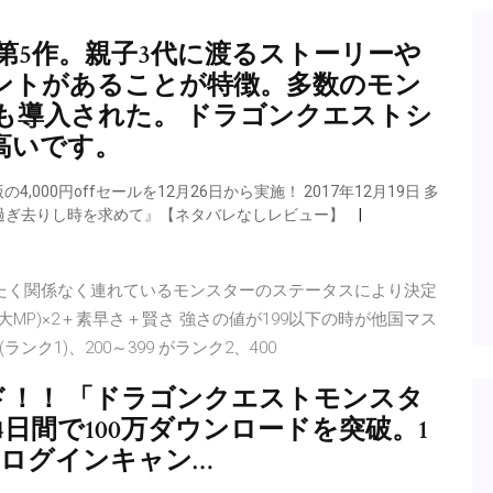
第5作。親子3代に渡るストーリーや
ントがあることが特徴。多数のモン
も導入された。 ドラゴンクエストシ
高いです。
,000円offセールを12月26日から実施！ 2017年12月19日 多
 過ぎ去りし時を求めて』【ネタバレなしレビュー】
ったく関係なく連れているモンスターのステータスにより決定
MP)×2＋素早さ＋賢さ 強さの値が199以下の時が他国マス
1)、200～399 がランク2、400
ード！！ 「ドラゴンクエストモンスタ
日間で100万ダウンロードを突破。1
るログインキャン…