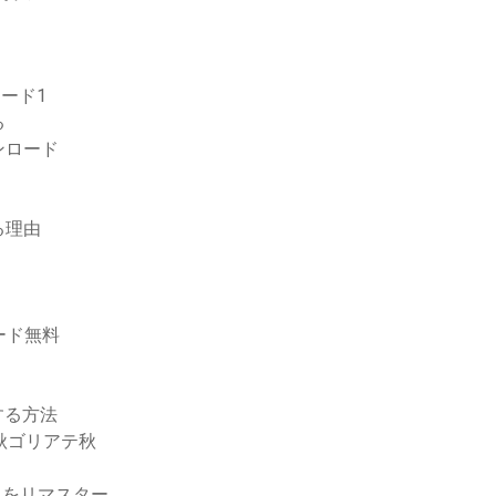
ンロード1
る
ンロード
る理由
ロード無料
する方法
秋ゴリアテ秋
ロードをリマスター