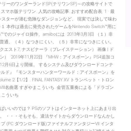
～テリーのワンダーランドSP(テリワンSP)～の攻略サイトで
マホ版テリワン. 人気の攻略記事. おすすめ配合表. 1 · 最
にモンスターが潜む危険なダンジョンなど、 現実では決して味わ
作は過去に発売されたゲームをNintendo Switch™用に
™でのジャイロ操作、amiiboには 2013年3月3日 （１）非
普通、（４）なつきにくい、（５）非常になつきにくい。
クエスト7, ナスビナーラ（プレイステーション） 画像 | ド
 2019年11月22日 『MHW：アイスボーン』PS4追加コ
2月6日より開催。 するシステム及びダウンロードコンテ
ールド』『モンスターハンターワールド：アイスボーン』を
ck Volume 2【1/2】. FINAL FANTASY XV トランペット・トロン
III名曲選 すぎやまこういち. 金管五重奏による「ドラゴン
まこういち
化すればいいのでは？ PSのソフトはインターネット上にあまり出
。 ・・・そもそも、違法サイトからダウンロードなんかし
(PC ダウンロード版)ファイナルファンタジーVII インタ