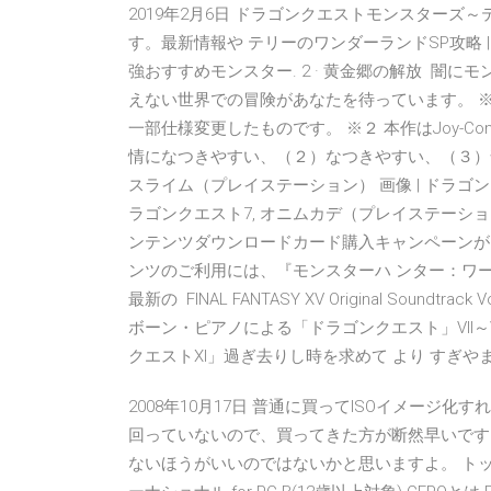
2019年2月6日 ドラゴンクエストモンスターズ
す。最新情報や テリーのワンダーランドSP攻略 | ス
強おすすめモンスター. 2 · 黄金郷の解放 闇
えない世界での冒険があなたを待っています。 ※１ 本
一部仕様変更したものです。 ※２ 本作はJoy-Con
情になつきやすい、（２）なつきやすい、（３）
スライム（プレイステーション） 画像 | ドラゴン
ラゴンクエスト7, オニムカデ（プレイステーション）
ンテンツダウンロードカード購入キャンペーンが1
ンツのご利用には、『モンスターハ ンター：ワ
最新の FINAL FANTASY XV Original Soundtra
ボーン・ピアノによる「ドラゴンクエスト」VII～V
クエストXI」過ぎ去りし時を求めて より すぎや
2008年10月17日 普通に買ってISOイメージ
回っていないので、買ってきた方が断然早いです
ないほうがいいのではないかと思いますよ。 トップ 