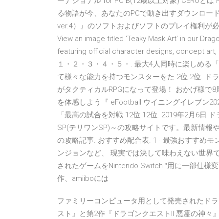
ーナショナル for PC B(12歳以上対象) CE
る物語が今、あなたのPCで動き出すダウンロードして再び
ver.4）』のソフトおよびソフトのプレイ権利
View an image titled 'Teaky Mask Art' in our Drago
featuring official character designs, co
１・２・３・４・５・. 最大4人同時に楽しめる
て様々な能力を持つモンスターをた 2位 2位. ドラゴ
がタクティカルRPGになって登場！ おかげ様で8周年&
を体感しよう『 eFootball ウイニングイレブ
「最高の試合を対戦 12位 12位. 2019年2月
SP(テリワンSP)～の攻略サイトです。最新情報や
の攻略記事. おすすめ配合表. 1 · 最強おすすめ
ンジョンなど、 現実では決して味わえない世界で
されたゲームをNintendo Switch™用に一部仕
作、amiiboには
ファミリーコンピュータ用として発売されたドラ
スト』と第2作『ドラゴンクエストII 悪霊の神