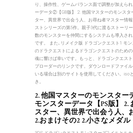
り、操作性、ゲームバランス面で調整が加えられ、
ーデータ②【GB版】 2. 他国マスターのモンスター
ター、異世界で出会う人、お尋ね者マスター情報 2.
ストシリーズの第5作。親子3代に渡るストーリ
数のモンスターを仲間にするシステムも導入され
です。 また､リメイク版 ドラゴンクエスト1 
のドラクエストによるドラゴンクエストのための
魂に響けば幸いです。もっと、ドラゴンクエストを
プローダーのリンクです。ダウンロードファイル
いる場合は別のサイトを使用してください。iso
き。
2. 他国マスターのモンスターデ
モンスターデータ【PS版】 2.
スター、異世界で出会う人、お
2.おまけその2 2.小さなメダル